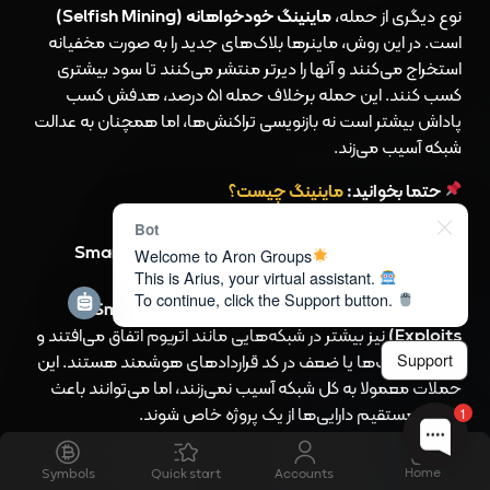
نوع دیگری از حمله،
ماینینگ خودخواهانه (Selfish Mining)
است. در این روش، ماینرها بلاک‌های جدید را به صورت مخفیانه
استخراج می‌کنند و آنها را دیرتر منتشر می‌کنند تا سود بیشتری
کسب کنند. این حمله برخلاف حمله ۵۱ درصد، هدفش کسب
پاداش بیشتر است نه بازنویسی تراکنش‌ها، اما همچنان به عدالت
شبکه آسیب می‌زند.
حتما بخوانید:
ماینینگ چیست؟
Bot
حملات ریاکاری یا قرارداد هوشمند (Smart Contract
Welcome to Aron Groups
This is Arius, your virtual assistant.
Exploits)
To continue, click the Support button.
حملات ریاکاری یا قرارداد هوشمند (Smart Contract
Exploits)
نیز بیشتر در شبکه‌هایی مانند اتریوم اتفاق می‌افتند و
Support
مربوط به باگ‌ها یا ضعف در کد
قراردادهای هوشمند
هستند. این
حملات معمولا به کل شبکه آسیب نمی‌زنند، اما می‌توانند باعث
سرقت مستقیم دارایی‌ها از یک پروژه خاص شوند.
1
در بلاک‌چین‌هایی که داده‌ها در زنجیره‌ای دیگر ثبت می‌شوند
Home
Symbols
Quick start
Accounts
(anchoring)، حمله ۵۱٪ می‌تواند باعث ثبت یک زنجیره جعلی