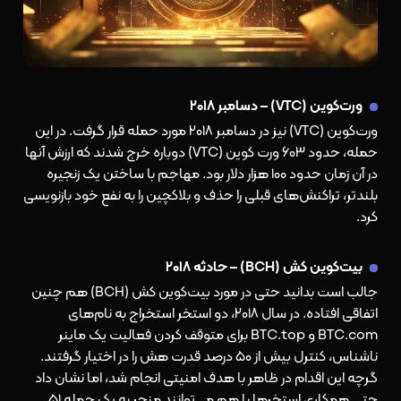
ورت‌کوین (VTC) – دسامبر ۲۰۱۸
ورت‌کوین (VTC) نیز در دسامبر ۲۰۱۸ مورد حمله قرار گرفت. در این
حمله، حدود ۶۰۳ ورت کوین (VTC) دوباره خرج شدند که ارزش آنها
در آن زمان حدود ۱۰۰ هزار دلار بود. مهاجم با ساختن یک زنجیره
بلندتر، تراکنش‌های قبلی را حذف و بلاکچین را به نفع خود بازنویسی
کرد.
بیت‌کوین کش (BCH) – حادثه ۲۰۱۸
جالب است بدانید حتی در مورد بیت‌کوین کش (BCH) هم چنین
اتفاقی افتاده. در سال ۲۰۱۸، دو استخر استخراج به نام‌های
BTC.com و BTC.top برای متوقف کردن فعالیت یک ماینر
ناشناس، کنترل بیش از ۵۰ درصد قدرت هش را در اختیار گرفتند.
گرچه این اقدام در ظاهر با هدف امنیتی انجام شد، اما نشان داد
حتی همکاری استخرها با هم می‌توانند منجر به یک حمله ۵۱