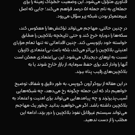
ماینینگ خودخواهانه
فناوری متزلزل می‌شود. این وضعیت خطرناک زمینه‌ را برای
حمله‌ای به نام حمله ۵۱ درصد فراهم می‌کند؛ جایی که اصل
حملات ریاکاری یا قرارداد هوشمند (Smart Contract
غیرمتمرکز بودن شبکه زیر سؤال می‌رود.
Exploits)
در چنین حالتی، مهاجم می‌تواند تراکنش‌ها را معکوس کند،
راهکارهای جلوگیری از حمله ۵۱ درصد
سکه‌ها را دوباره خرج کند و حتی تاریخچه بلاکچین را مطابق
خواسته خود بازنویسی کند. چنین اقداماتی نه تنها تمام مزایای
تغییر الگوریتم اجماع
امنیتی بلاکچین را بی‌اثر می‌کند، بلکه باعث بی‌اعتمادی کاربران
به تاخیر انداختن تاییدیه‌های بلاکچین
نسبت به ارزهای دیجیتال می‌شود. این بی‌اعتمادی ممکن است
آنها را وادار کند برای حفظ سرمایه‌، از بازار خارج شوند یا به
سیستم جریمه
بلاکچین‌های رقیب پناه ببرند.
بررسی پروتکل بلاکچین
در این مقاله از بروکر آرون گروپس، به طور دقیق و شفاف توضیح
خواهیم داد که این حمله چگونه رخ می‌دهد، چه شبکه‌هایی
نتیجه‌گیری
آسیب‌پذیرترند و چه پیامدهایی می‌تواند برای امنیت و اعتماد به
بلاکچین داشته باشد. اگر می‌خواهید بدانید چطور یک مهاجم
می‌تواند سیستم غیرقابل نفوذ بلاکچین را دور بزند، ادامه این
مطلب را از دست ندهید.